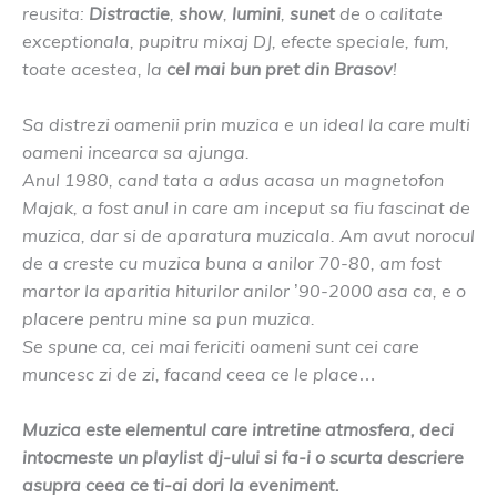
reusita:
Distractie
,
show
,
lumini
,
sunet
de o calitate
exceptionala, pupitru mixaj DJ, efecte speciale, fum,
toate acestea, la
cel mai bun pret din Brasov
!
Sa distrezi oamenii prin muzica e un ideal la care multi
oameni incearca sa ajunga.
Anul 1980, cand tata a adus acasa un magnetofon
Majak, a fost anul in care am inceput sa fiu fascinat de
muzica, dar si de aparatura muzicala. Am avut norocul
de a creste cu muzica buna a anilor 70-80, am fost
martor la aparitia hiturilor anilor ’90-2000 asa ca, e o
placere pentru mine sa pun muzica.
Se spune ca, cei mai fericiti oameni sunt cei care
muncesc zi de zi, facand ceea ce le place…
Muzica este elementul care intretine atmosfera, deci
intocmeste un playlist dj-ului si fa-i o scurta descriere
asupra ceea ce ti-ai dori la eveniment.