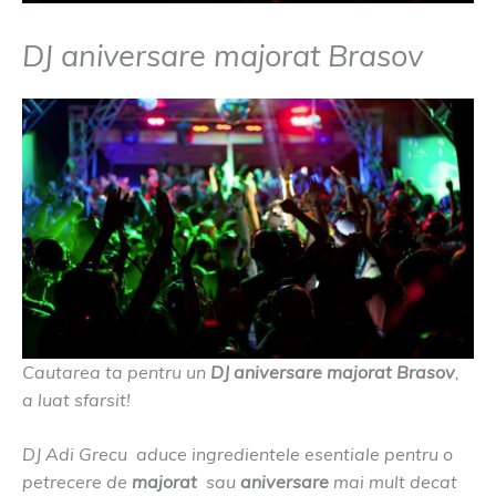
DJ aniversare majorat Brasov
Cautarea ta pentru un
DJ aniversare majorat Brasov
,
a luat sfarsit!
DJ Adi Grecu aduce ingredientele esentiale pentru o
petrecere de
majorat
sau
aniversare
mai mult decat