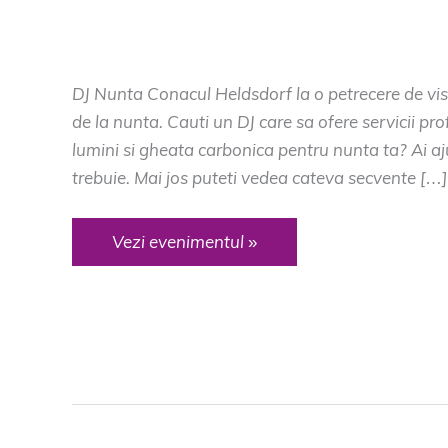
DJ Botez Brasov
/
dj muzica Conacul Heldsdo
Heldsdorf
DJ Nunta Conacul Heldsdorf la o petrecere de vis p
de la nunta. Cauti un DJ care sa ofere servicii pro
lumini si gheata carbonica pentru nunta ta? Ai a
trebuie. Mai jos puteti vedea cateva secvente […]
DJ
Vezi evenimentul »
Nunta
Conacul
Heldsdorf