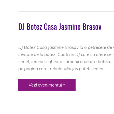
DJ Botez Casa Jasmine Brasov
DJ Botez Brasov
DJ Botez Casa Jasmine Brasov la o petrecere de vi
invitatii de la botez. Cauti un DJ care sa ofere ser
sunet, lumini si gheata carbonica pentru botezul 
pe pagina care trebuie. Mai jos puteti vedea
DJ
Vezi evenimentul »
Botez
Casa
Jasmine
Brasov