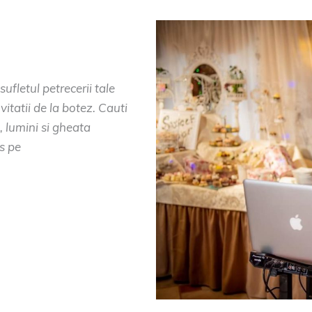
num
,
muzica platinum
fletul petrecerii tale
vitatii de la botez. Cauti
, lumini si gheata
s pe