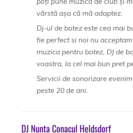
poți pune muzică de club și m
vârstă așa că mă adaptez.
Dj-ul de botez este cea mai b
fie perfect si noi nu accepta
muzica pentru botez, DJ de bo
voastra, la cel mai bun pret p
Servicii de sonorizare evenim
peste 20 de ani.
DJ Nunta Conacul Heldsdorf