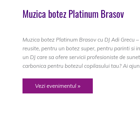
Muzica botez Platinum Brasov
DJ Botez Brasov
/
dj botez platinum
,
dj plati
Muzica botez Platinum Brasov cu DJ Adi Grecu – su
reusite, pentru un botez super, pentru parinti si in
un DJ care sa ofere servicii profesioniste de sunet
carbonica pentru botezul copilasului tau? Ai ajun
Muzica
Vezi evenimentul »
botez
Platinum
Brasov