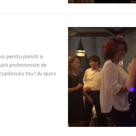
s pentru parinti si
vicii profesioniste de
copilasului tau? Ai ajuns