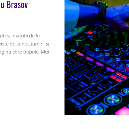
iu Brasov
iu
,
dj nunta Conacul
 Halchiu
i si invitatii de la
iste de sunet, lumini si
gina care trebuie. Mai