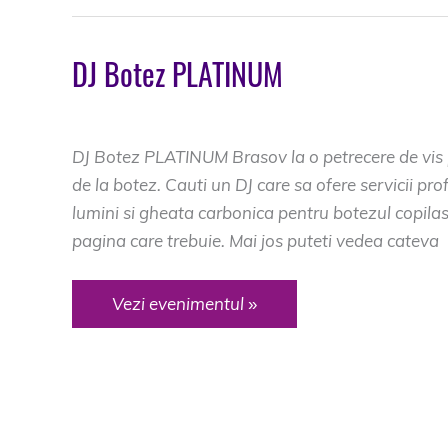
DJ Botez PLATINUM
DJ Botez Brasov
DJ Botez PLATINUM Brasov la o petrecere de vis pe
de la botez. Cauti un DJ care sa ofere servicii pro
lumini si gheata carbonica pentru botezul copilas
pagina care trebuie. Mai jos puteti vedea cateva
DJ
Vezi evenimentul »
Botez
PLATINUM