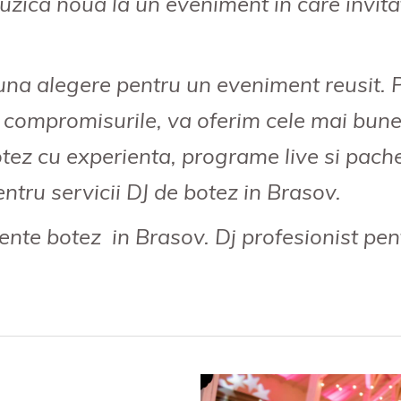
uzică nouă la un eveniment in care invita
una alegere pentru un eveniment reusit. Pe
m compromisurile, va oferim cele mai bune
tez cu experienta, programe live si pach
entru servicii DJ de botez in Brasov.
ente botez in Brasov. Dj profesionist pe