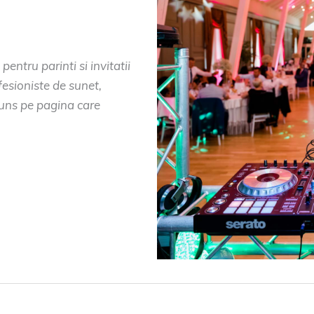
rf
,
muzica Conacul
entru parinti si invitatii
fesioniste de sunet,
juns pe pagina care