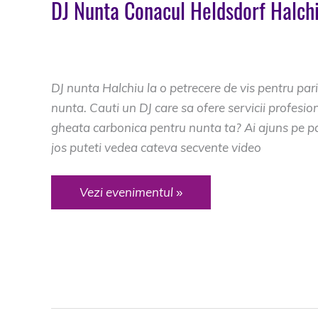
DJ Nunta Conacul Heldsdorf Halch
DJ Botez Brasov
/
dj Conacul Heldsdorf Halch
Heldsdorf Halchiu
,
muzica Conacul Heldsdorf
DJ nunta Halchiu la o petrecere de vis pentru parint
nunta. Cauti un DJ care sa ofere servicii profesion
gheata carbonica pentru nunta ta? Ai ajuns pe pa
jos puteti vedea cateva secvente video
DJ
Vezi evenimentul »
Nunta
Conacul
Heldsdorf
Halchiu
Brasov