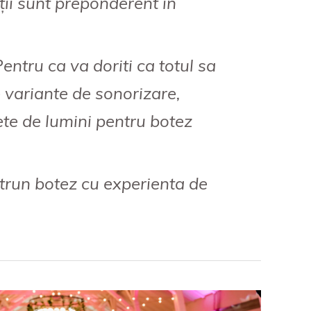
ții sunt preponderent în
ntru ca va doriti ca totul sa
 variante de sonorizare,
ete de lumini pentru botez
ntrun botez cu experienta de