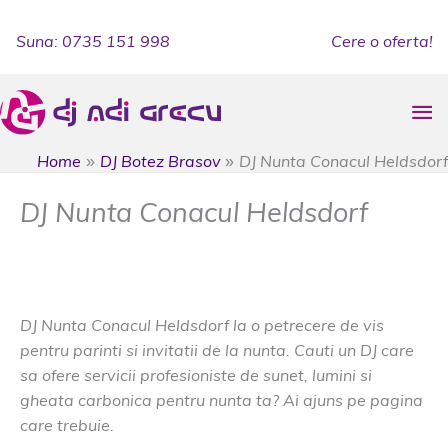
Skip
to
Suna: 0735 151 998
Cere o oferta!
content
Ma
Me
Home
DJ Botez Brasov
DJ Nunta Conacul Heldsdorf
DJ Nunta Conacul Heldsdorf
DJ Botez Brasov
/
dj muzica Conacul Heldsdorf
,
muzica
Conacul Heldsdorf
DJ Nunta Conacul Heldsdorf la o petrecere de vis
pentru parinti si invitatii de la nunta. Cauti un DJ care
sa ofere servicii profesioniste de sunet, lumini si
gheata carbonica pentru nunta ta? Ai ajuns pe pagina
care trebuie.