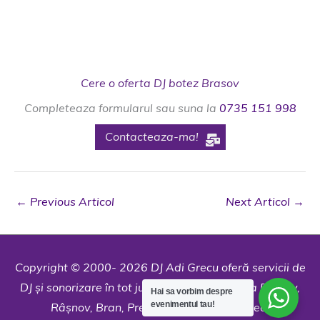
Cere o oferta DJ botez Brasov
Completeaza formularul sau suna la
0735 151 998
Contacteaza-ma!
←
Previous Articol
Next Articol
→
Copyright © 2000- 2026 DJ Adi Grecu oferă servicii de
DJ și sonorizare în tot județul: Brașov, Poiana Brașov,
Hai sa vorbim despre
evenimentul tau!
Râșnov, Bran, Predeal, Moieciu și Codlea.