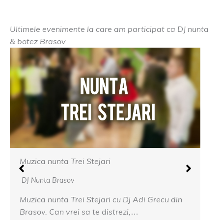
Ultimele evenimente la care am participat ca DJ nunta
& botez Brasov
tejari
Muzica nunta Cetatea C
DJ Nunta Brasov
tejari cu Dj Adi Grecu din
Muzica nunta Cetatea Ca
 te distrezi,…
de muzica veche sau nou