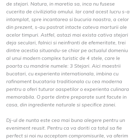
de stejari. Natura, in maretia sa, inca nu fusese
cucerita de civiliziatia omului. Iar cand acest lucru s-a
intamplat, spre incantarea si bucuria noastra, a celor
din prezent, s-au pastrat intacte cateva marturii ale
acelor timpuri. Astfel, astazi mai exista cativa stejari
deja seculari, falnici si neinfranti de efemeritate, trei
dintre acestia situandu-se chiar pe actualul domeniu
al unui modern complex turistic de 4 stele, care le
poarta cu mandrie numele: 3 Stejari. Aici maestrii
bucatari, cu experienta internationala, imbina cu
rafinament bucataria traditionala cu cea moderna
pentru a oferi tuturor oaspetilor o experienta culinara
memorabila. O parte dintre preparate sunt facute in
casa, din ingrediente naturale si specifice zonei.
Dj-ul de nunta este cea mai buna alegere pentru un
eveniment reusit. Pentru ca va doriti ca totul sa fie
perfect si noi nu acceptam compromisurile, va oferim