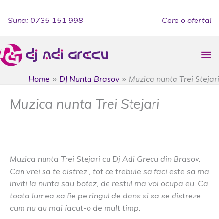
Skip
to
Suna: 0735 151 998
Cere o oferta!
content
Ma
Me
Home
DJ Nunta Brasov
Muzica nunta Trei Stejari
Muzica nunta Trei Stejari
DJ Nunta Brasov
/
dj botez
,
dj botez Trei Stejari
,
dj
nunta Trei Stejari
,
muzica Trei Stejari
,
Trei Stejari
Muzica nunta Trei Stejari cu Dj Adi Grecu din Brasov.
Can vrei sa te distrezi, tot ce trebuie sa faci este sa ma
inviti la nunta sau botez, de restul ma voi ocupa eu. Ca
toata lumea sa fie pe ringul de dans si sa se distreze
cum nu au mai facut-o de mult timp.