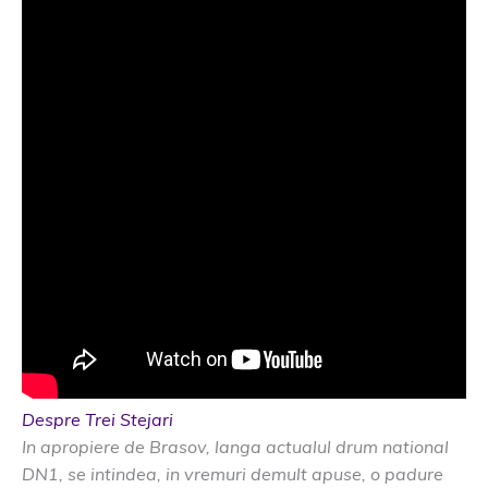
Despre Trei Stejari
In apropiere de Brasov, langa actualul drum national
DN1, se intindea, in vremuri demult apuse, o padure