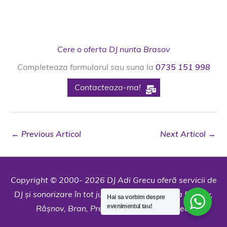
Cere o oferta DJ nunta Brasov
Completeaza formularul sau suna la
0735 151 998
Contacteaza-ma!
←
Previous Articol
Next Articol
→
Copyright © 2000- 2026 DJ Adi Grecu oferă servicii de
DJ și sonorizare în tot județul: Brașov, Poiana Brașov,
Hai sa vorbim despre
evenimentul tau!
Râșnov, Bran, Predeal, Moieciu și Codlea.