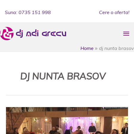
Skip
to
Suna: 0735 151 998
Cere o oferta!
content
Ma
Me
Home
dj nunta brasov
DJ NUNTA BRASOV