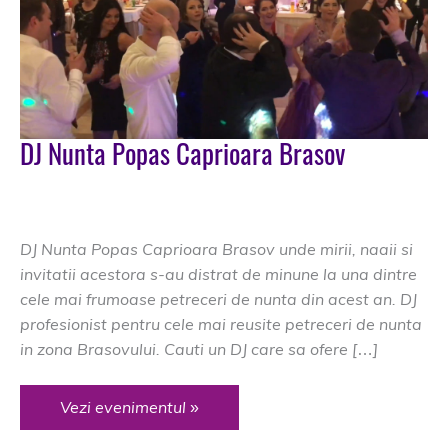
DJ Nunta Popas Caprioara Brasov
DJ Nunta Brasov
/
dj brasov
,
dj nunta brasov
,
dj nunta
sergiana center
,
dj sergiana center
,
nunta brasov
DJ Nunta Popas Caprioara Brasov unde mirii, naaii si
invitatii acestora s-au distrat de minune la una dintre
cele mai frumoase petreceri de nunta din acest an. DJ
profesionist pentru cele mai reusite petreceri de nunta
in zona Brasovului. Cauti un DJ care sa ofere […]
DJ
Vezi evenimentul »
Nunta