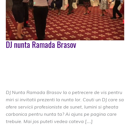
DJ nunta Ramada Brasov
DJ Nunta Brasov
/
dj de nunta brasov
,
dj evenimente
brasov
,
dj nunta Ramada
,
dj nuntii brasov
,
dj nuntii
tale brasov
,
dj profesionist brasov
,
dj profesionist
evenimente brasov
,
DJ profesionist Ramada
,
dj profi
brasov
,
muzica nunta Ramada
,
nunta Ramada
DJ Nunta Ramada Brasov la o petrecere de vis pentru
miri si invitatii prezenti la nunta lor. Cauti un DJ care sa
ofere servicii profesioniste de sunet, lumini si gheata
carbonica pentru nunta ta? Ai ajuns pe pagina care
trebuie. Mai jos puteti vedea cateva […]