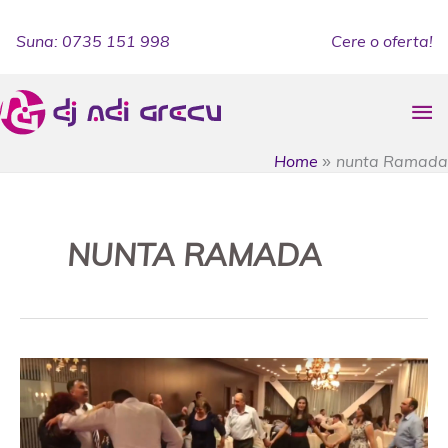
Skip
to
Suna: 0735 151 998
Cere o oferta!
content
Ma
Me
Home
nunta Ramada
NUNTA RAMADA