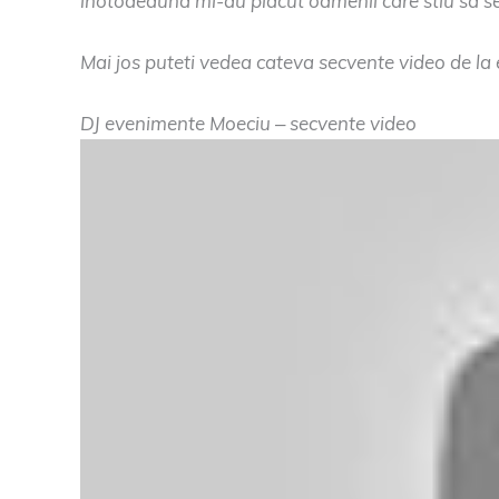
inotodeauna mi-au placut oamenii care stiu sa se d
Mai jos puteti vedea cateva secvente video de la 
DJ evenimente Moeciu – secvente video