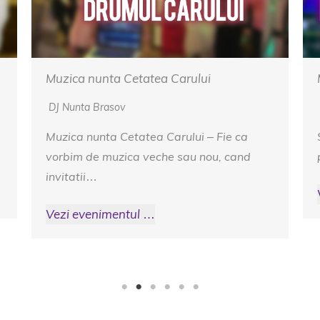
Muzica Nunta Domeniul Dambul Morii
DJ Nunta Brasov
Slagarele de odinioara vor la o incantare
pentru orice fel de invitati ati avea la…
Vezi evenimentul …