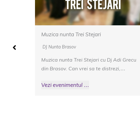
Muzica nunta Cetatea Carului
DJ Nunta Brasov
di Grecu
Muzica nunta Cetatea Carului – Fie ca
i,…
vorbim de muzica veche sau nou, cand
invitatii…
Vezi evenimentul …