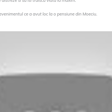
istreze si sa isi traisca viata la maxim.
evenimentul ce a avut loc la o pensiune din Moeciu.