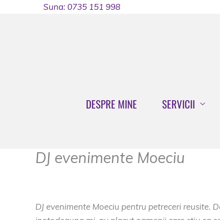
Skip
Suna: 0735 151 998
to
content
DESPRE MINE
SERVICII
DJ evenimente Moeciu
Dj Evenimente Brasov
/
dj moeciu
,
dj nunta moec
DJ evenimente Moeciu pentru petreceri reusite. 