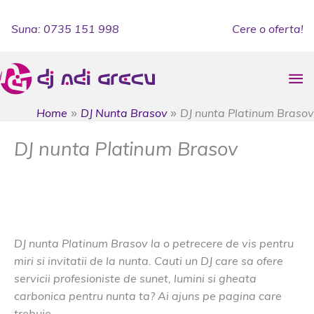
Skip
to
Suna: 0735 151 998
Cere o oferta!
content
Ma
Me
Home
DJ Nunta Brasov
DJ nunta Platinum Brasov
DJ nunta Platinum Brasov
DJ Nunta Brasov
/
botez Platinum
,
dj botez platinum
,
dj muzica Platinum
,
dj nunta Platinum
,
dj petrecere
Platinum
DJ nunta Platinum Brasov la o petrecere de vis pentru
miri si invitatii de la nunta. Cauti un DJ care sa ofere
servicii profesioniste de sunet, lumini si gheata
carbonica pentru nunta ta? Ai ajuns pe pagina care
trebuie.