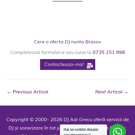
Cere o oferta DJ nunta Brasov
Completeaza formularul sau suna la
0735 151 998
Contacteaza-ma!
←
Previous Articol
Next Articol
→
Copyright © 2000- 2026 DJ Adi Grecu oferă servicii de
DJ și sonorizare în tot județul: Brașov, Poiana Brașov,
Hai sa vorbim despre