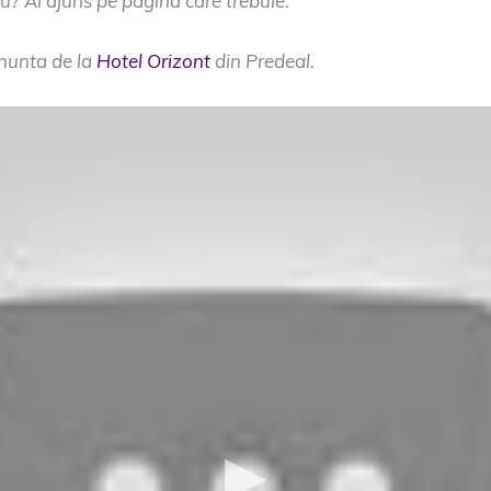
u? Ai ajuns pe pagina care trebuie.
 nunta de la
Hotel Orizont
din Predeal.