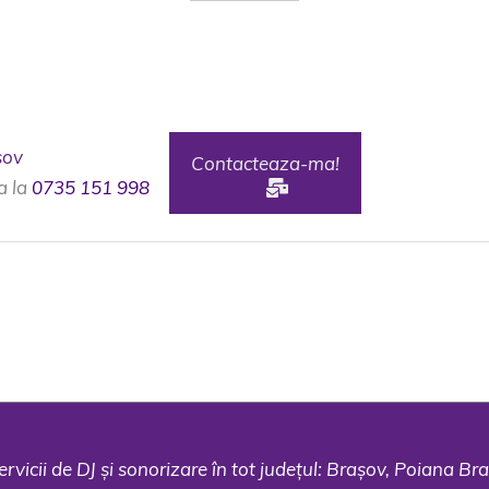
sov
Contacteaza-ma!
a la
0735 151 998
icii de DJ și sonorizare în tot județul: Brașov, Poiana Br