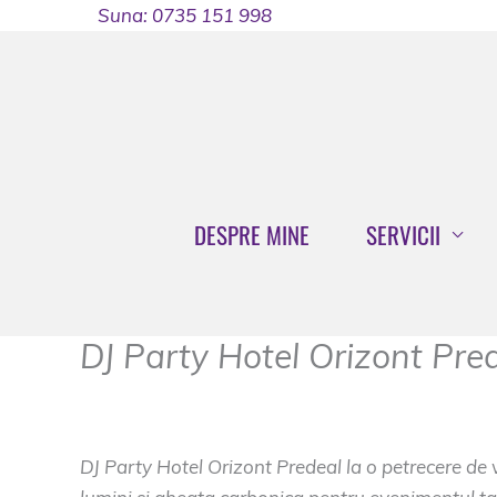
Skip
Suna: 0735 151 998
to
content
DESPRE MINE
SERVICII
DJ Party Hotel Orizont Pre
Dj Evenimente Brasov
DJ Party Hotel Orizont Predeal la o petrecere de v