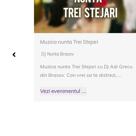
Muzica nunta Cetatea Carului
DJ Nunta Brasov
di Grecu
Muzica nunta Cetatea Carului – Fie ca
i,…
vorbim de muzica veche sau nou, cand
invitatii…
Vezi evenimentul …