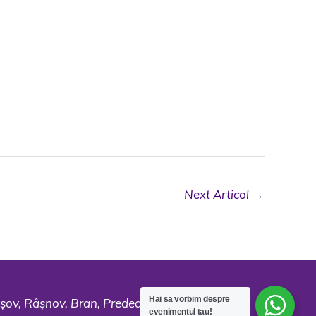
Next Articol
→
Hai sa vorbim despre
așov, Râșnov, Bran, Predeal, Moieciu și Codlea.
evenimentul tau!