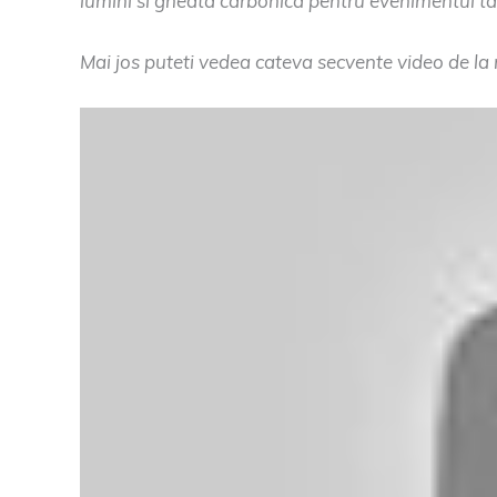
lumini si gheata carbonica pentru evenimentul ta
Mai jos puteti vedea cateva secvente video de la