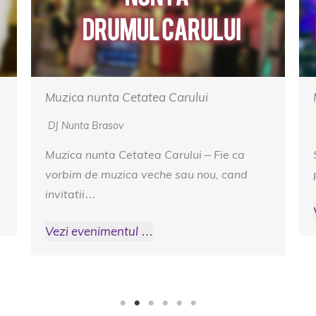
Muzica Nunta Domeniul Dambul Morii
DJ Nunta Brasov
Slagarele de odinioara vor la o incantare
pentru orice fel de invitati ati avea la…
Vezi evenimentul …