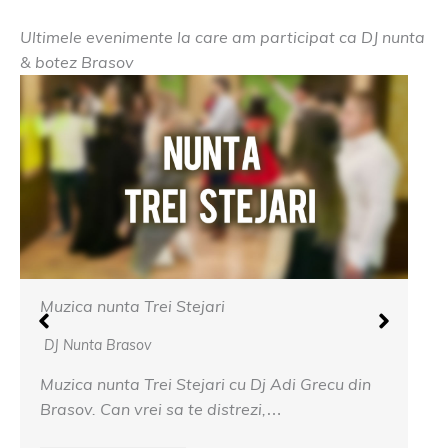
Ultimele evenimente la care am participat ca DJ nunta
& botez Brasov
Muzica nunta Cetatea Carului
DJ Nunta Brasov
recu din
Muzica nunta Cetatea Carului – Fie ca vo
de muzica veche sau nou, cand invitatii…