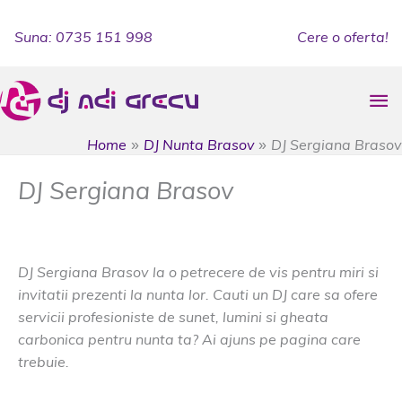
Skip
to
Suna: 0735 151 998
Cere o oferta!
content
Ma
Me
Home
DJ Nunta Brasov
DJ Sergiana Brasov
DJ Sergiana Brasov
DJ Nunta Brasov
DJ Sergiana Brasov la o petrecere de vis pentru miri si
invitatii prezenti la nunta lor. Cauti un DJ care sa ofere
servicii profesioniste de sunet, lumini si gheata
carbonica pentru nunta ta? Ai ajuns pe pagina care
trebuie.