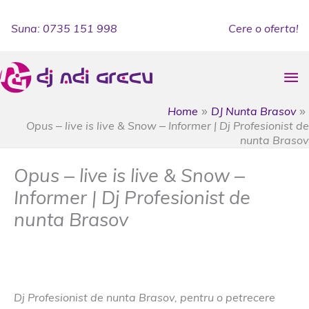
Skip
to
Suna: 0735 151 998
Cere o oferta!
content
Ma
Me
Home
DJ Nunta Brasov
Opus – live is live & Snow – Informer | Dj Profesionist de
nunta Brasov
Opus – live is live & Snow –
Informer | Dj Profesionist de
nunta Brasov
DJ Nunta Brasov
/
dj cetate prejmer
,
dj nunta cetatre
prejmer
,
dj nunta prejmer
,
dj prejmer
Dj Profesionist de nunta Brasov, pentru o petrecere