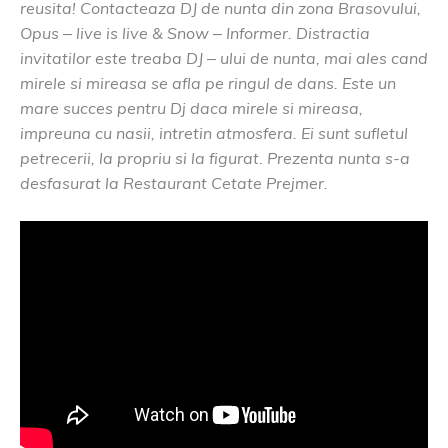
reusita! Contacteaza DJ de nunta din zona Brasovului,
Opus – live is live & Snow – Informer. Distractia
invitatilor este treaba DJ – ului de nunta, mai ales cand
mirele si mireasa se afla pe ringul de dans. Este un
mare succes pentru Dj daca mirele si mireasa,
impreuna cu nasii, intretin atmosfera. Ei sunt sufletul
petrecerii, la propriu si la figurat. Prezenta nunta s-a
desfasurat la Restaurant Cetate Prejmer.