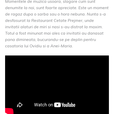
Momentele de muzica usoara, slagare cum sunt
denumite la noi, sunt foarte apreciate. Este un moment
de ragaz dupa o sarba sau o hora nebuna. Nunta s-a
desfasurat la Restaurant Cetate Prejmer, unde
invitatii alaturi de miri si nasi s-au distrat la maxim.
Totul a fost minunat mai ales ca invitatii au danasat
pana dimineata, bucurandu-se pe deplin pentru
casatoria lui Ovidiu si a Anei-Maria.