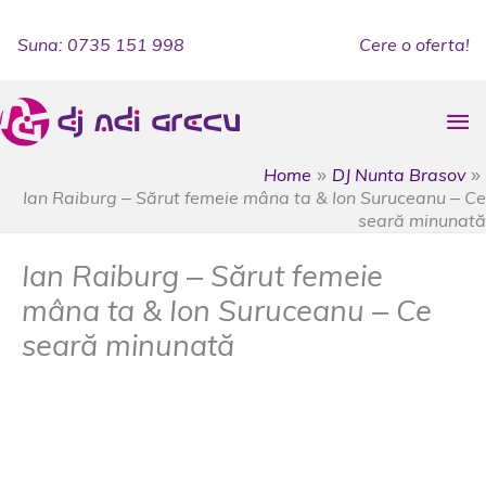
Skip
to
Suna: 0735 151 998
Cere o oferta!
content
Ma
Me
Home
DJ Nunta Brasov
Ian Raiburg – Sărut femeie mâna ta & Ion Suruceanu – Ce
seară minunată
Ian Raiburg – Sărut femeie
mâna ta & Ion Suruceanu – Ce
seară minunată
DJ Nunta Brasov
/
dj botez prejemr
,
dj cetate prejmer
,
dj muzica nunta prejmer
,
formatie muzica nunta
prejemer
,
formatie nunta prejmer