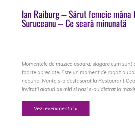
Ian Raiburg – Sărut femeie mâna 
Suruceanu – Ce seară minunată
DJ Nunta Brasov
/
dj botez prejemr
,
dj cetate
nunta prejmer
,
formatie muzica nunta preje
prejmer
Momentele de muzica usoara, slagare cum sunt d
foarte apreciate. Este un moment de ragaz dupa
nebuna. Nunta s-a desfasurat la Restaurant Cet
invitatii alaturi de miri si nasi s-au distrat la max
Ian
Vezi evenimentul »
Raiburg
–
Sărut