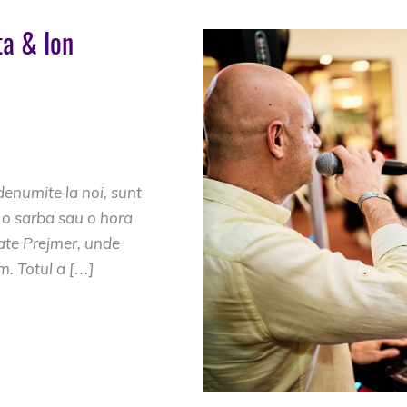
ta & Ion
 prejmer
,
dj muzica
mer
,
formatie nunta
enumite la noi, sunt
 o sarba sau o hora
ate Prejmer, unde
im. Totul a […]