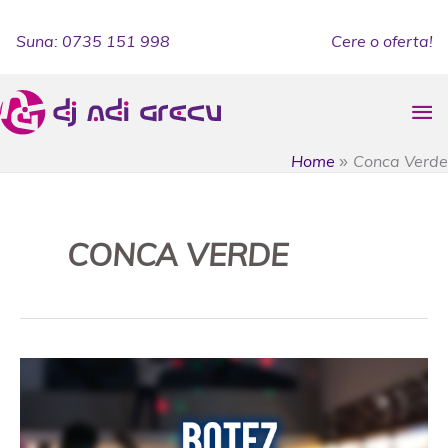
Skip
to
Suna: 0735 151 998
Cere o oferta!
content
Ma
Me
Home
Conca Verde
CONCA VERDE