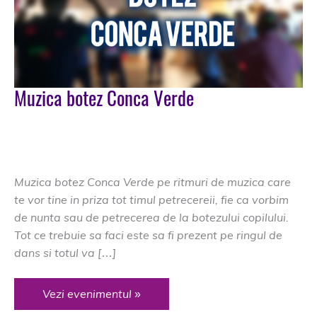
Muzica botez Conca Verde
DJ Nunta Brasov
/
Conca Verde
,
dj botez Conca Verde
,
dj Conca Verde
,
dj nunta Conca Verde
,
muzica botez
Conca Verde
,
muzica Conca Verde
Muzica botez Conca Verde pe ritmuri de muzica care
te vor tine in priza tot timul petrecereii, fie ca vorbim
de nunta sau de petrecerea de la botezului copilului.
Tot ce trebuie sa faci este sa fi prezent pe ringul de
dans si totul va […]
Muzica
Vezi evenimentul »
botez