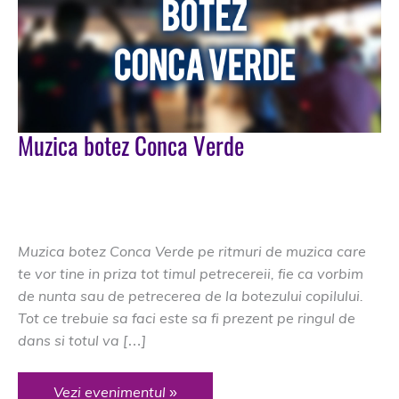
Muzica botez Conca Verde
DJ Nunta Brasov
/
Conca Verde
,
dj botez Conca Verde
,
dj Conca Verde
,
dj nunta Conca Verde
,
muzica botez
Conca Verde
,
muzica Conca Verde
Muzica botez Conca Verde pe ritmuri de muzica care
te vor tine in priza tot timul petrecereii, fie ca vorbim
de nunta sau de petrecerea de la botezului copilului.
Tot ce trebuie sa faci este sa fi prezent pe ringul de
dans si totul va […]
Muzica
Vezi evenimentul »