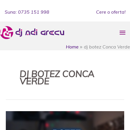
Skip
to
Suna: 0735 151 998
Cere o oferta!
content
Ma
Me
Home
dj botez Conca Verde
DJ BOTEZ CONCA
VERDE