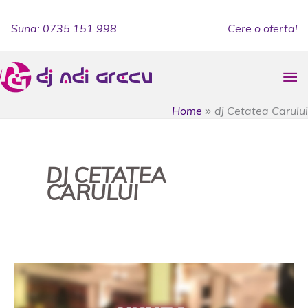
Skip
to
Suna: 0735 151 998
Cere o oferta!
content
Ma
Me
Home
dj Cetatea Carului
DJ CETATEA
CARULUI