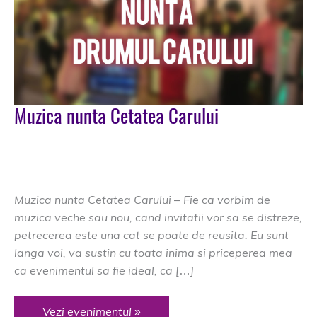
Muzica nunta Cetatea Carului
DJ Nunta Brasov
/
Cetatea Carului
,
dj Cetatea Carului
,
dj nunta Cetatea Carului
,
muzica d enunta Cetatea
Carului
,
nunta Cetatea Carului
Muzica nunta Cetatea Carului – Fie ca vorbim de
muzica veche sau nou, cand invitatii vor sa se distreze,
petrecerea este una cat se poate de reusita. Eu sunt
langa voi, va sustin cu toata inima si priceperea mea
ca evenimentul sa fie ideal, ca […]
Muzica
Vezi evenimentul »