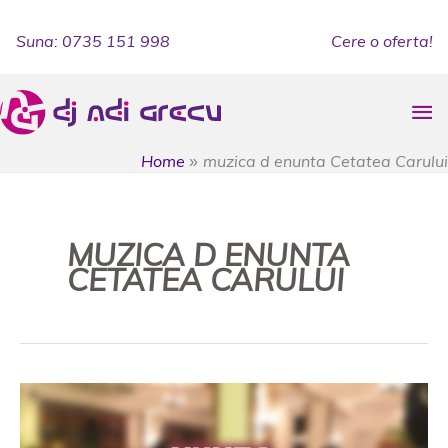
Skip
to
Suna: 0735 151 998
Cere o oferta!
content
Ma
Me
Home
muzica d enunta Cetatea Carului
MUZICA D ENUNTA
CETATEA CARULUI