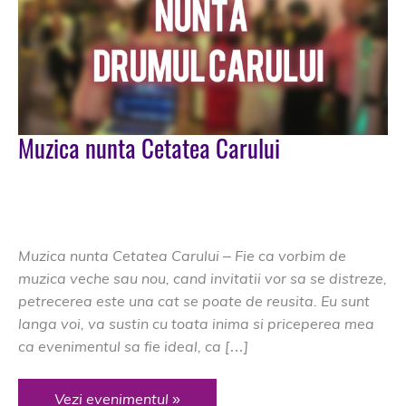
Muzica nunta Cetatea Carului
DJ Nunta Brasov
/
Cetatea Carului
,
dj Cetatea Carului
,
dj nunta Cetatea Carului
,
muzica d enunta Cetatea
Carului
,
nunta Cetatea Carului
Muzica nunta Cetatea Carului – Fie ca vorbim de
muzica veche sau nou, cand invitatii vor sa se distreze,
petrecerea este una cat se poate de reusita. Eu sunt
langa voi, va sustin cu toata inima si priceperea mea
ca evenimentul sa fie ideal, ca […]
Muzica
Vezi evenimentul »